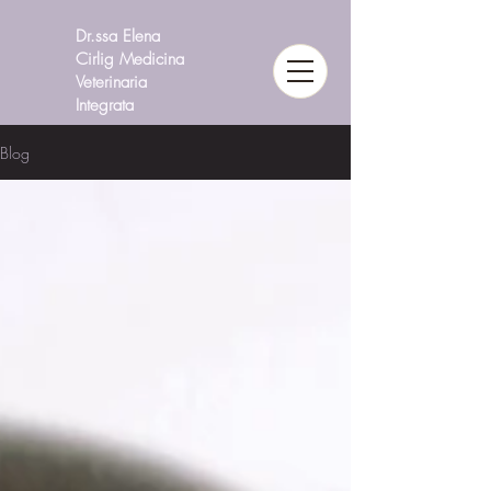
Dr.ssa Elena
Cirlig Medicina
Veterinaria
Integrata
Blog