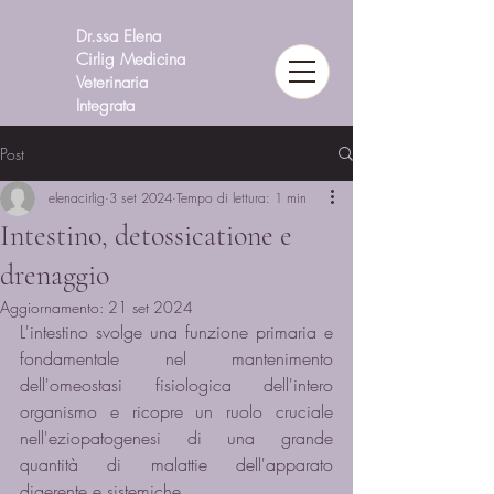
Dr.ssa Elena
Cirlig Medicina
Veterinaria
Integrata
Post
elenacirlig
3 set 2024
Tempo di lettura: 1 min
Intestino, detossicatione e
drenaggio
Aggiornamento:
21 set 2024
L'intestino svolge una funzione primaria e 
fondamentale nel mantenimento 
dell'omeostasi fisiologica dell'intero 
organismo e ricopre un ruolo cruciale 
nell'eziopatogenesi di una grande 
quantità di malattie dell'apparato 
digerente e sistemiche.